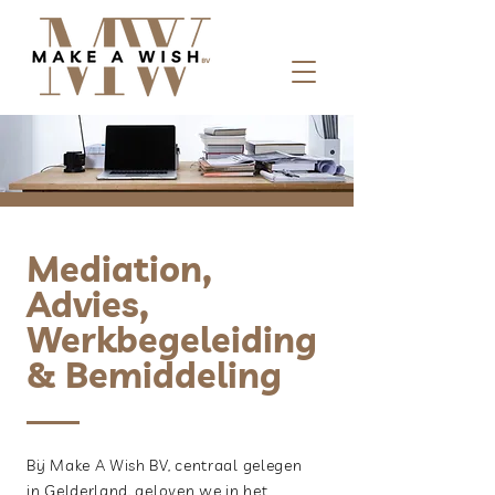
Sinds 1998
Mediation,
Advies,
Werkbegeleiding
& Bemiddeling
Bij Make A Wish BV, centraal gelegen
in Gelderland, geloven we in het