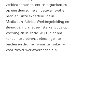
verbinden van talent en organisaties
op een duurzame en betekenisvolle
manier. Onze expertise ligt in
Mediation, Advies, Werkbegeleiding en
Bemiddeling, met een sterke focus op
werving en selectie. Wij zijn er om
kansen te creëren, oplossingen te
bieden en dromen waar te maken –
voor zowel werkzoekenden als
werkgevers.
Lees meer
+
Postbus 1107, 3860AC Nijkerk
Telefoonnummer:
0341 722 400
Email.
info@makeawish.nl
© 2025, Make A Wish B.V